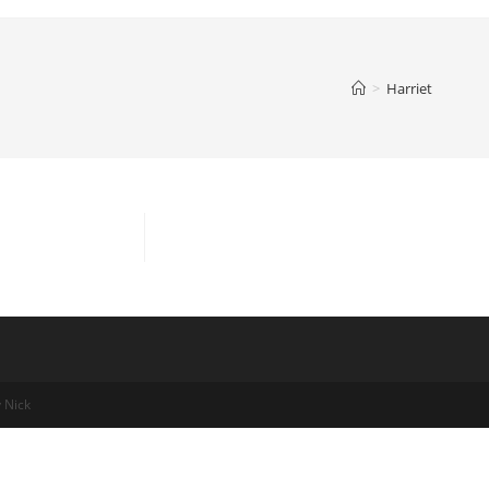
>
Harriet
 Nick