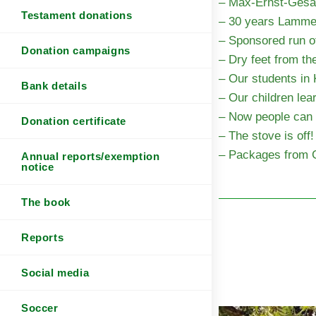
– Max-Ernst-Gesam
Testament donations
– 30 years Lammer
– Sponsored run o
Donation campaigns
– Dry feet from the
– Our students in 
Bank details
– Our children lea
– Now people can w
Donation certificate
– The stove is off!
– Packages from 
Annual reports/exemption
notice
The book
Reports
Social media
Soccer