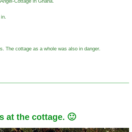
-Angel-Cottage in Ghana.
in.
es. The cottage as a whole was also in danger.
 at the cottage. 🙂