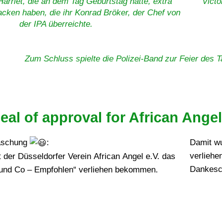
Harriet, die an dem Tag Geburtstag hatte, extra
Victo
cken haben, die ihr Konrad Bröker, der Chef von
der IPA überreichte.
Zum Schluss spielte die Polizei-Band zur Feier des T
eal of approval for African A
aschung
:
Damit w
verliehe
 der Düsseldorfer Verein African Angel e.V. das
Dankesc
 und Co – Empfohlen“ verliehen bekommen.