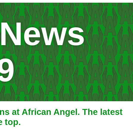
 News
9
s at African Angel. The latest
e top.