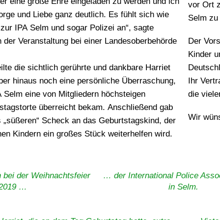
der eine große Ehre eingeladen zu werden und ich
vor Ort 
sorge und Liebe ganz deutlich. Es fühlt sich wie
Selm zu 
zur IPA Selm und sogar Polizei an“, sagte
 der Veranstaltung bei einer Landesoberbehörde
Der Vors
Kinder u
ilte die sichtlich gerührte und dankbare Harriet
Deutschl
er hinaus noch eine persönliche Überraschung,
Ihr Vert
A Selm eine von Mitgliedern höchsteigen
die viel
tagstorte überreicht bekam. Anschließend gab
Wir wüns
 „süßeren“ Scheck an das Geburtstagskind, der
en Kindern ein großes Stück weiterhelfen wird.
 bei der Weihnachtsfeier
… der International Police Asso
2019 …
in Selm.