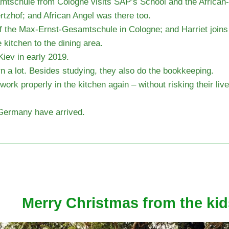
tschule from Cologne visits SAP’s School and the African
tzhof; and African Angel was there too.
f the Max-Ernst-Gesamtschule in Cologne; and Harriet joins 
 kitchen to the dining area.
Kiev in early 2019.
rn a lot. Besides studying, they also do the bookkeeping.
ork properly in the kitchen again – without risking their liv
Germany have arrived.
Merry Christmas from the kids