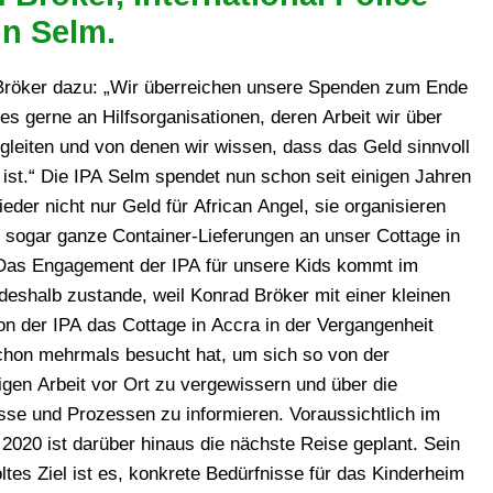
in Selm.
röker dazu: „Wir überreichen unsere Spenden zum Ende
es gerne an Hilfsorganisationen, deren Arbeit wir über
gleiten und von denen wir wissen, dass das Geld sinnvoll
 ist.“ Die IPA Selm spendet nun schon seit einigen Jahren
eder nicht nur Geld für African Angel, sie organisieren
e sogar ganze Container-Lieferungen an unser Cottage in
Das Engagement der IPA für unsere Kids kommt im
deshalb zustande, weil Konrad Bröker mit einer kleinen
on der IPA das Cottage in Accra in der Vergangenheit
chon mehrmals besucht hat, um sich so von der
igen Arbeit vor Ort zu vergewissern und über die
sse und Prozessen zu informieren. Voraussichtlich im
 2020 ist darüber hinaus die nächste Reise geplant. Sein
ltes Ziel ist es, konkrete Bedürfnisse für das Kinderheim