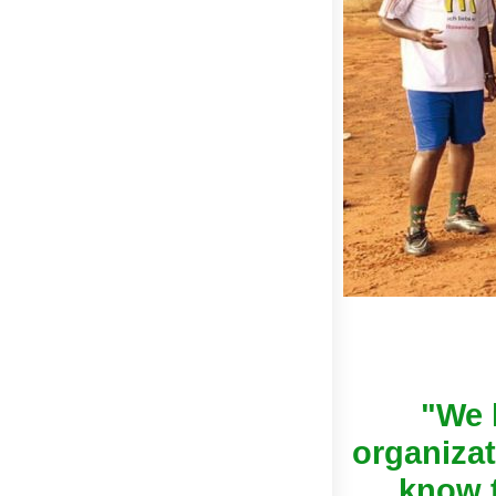
"We l
organiza
know t