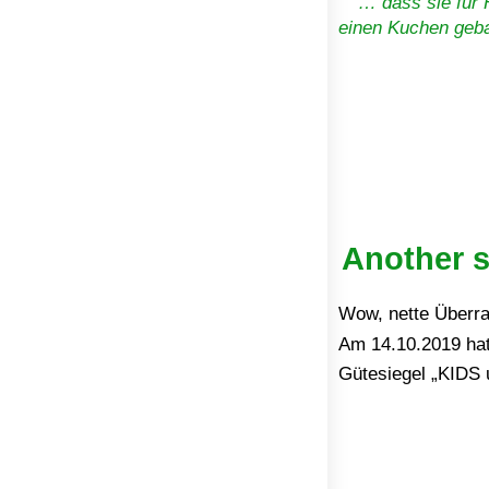
… dass sie für 
einen Kuchen geba
Another s
Wow, nette Überr
Am 14.10.2019 hat
Gütesiegel „KIDS