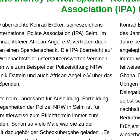
Association (IPA) 
 überreichte Konrad Bröker, seineszeichens
Konrad B
nternational Police Association (IPA) Selm, im
des Jahr
nachtsfeier African Angel e.V, vertreten duch
Jahre be
an einen Spendenscheck. Die IPA überreicht auf
angelegt
n Weihnachtsfeier unterstützenswerten Vereinen
immer wi
en wie zum Beispiel der Polizeistiftung NRW
teilweis
nik Datteln und auch African Angel e.V über das
Ghana. 
Spenden.
Übrigen 
Delegati
er beim Landesamt für Ausbildung, Fortbildung
selbst s
egenheiten der Polizei NRW in Selm ist für
nachhalt
. mittlerweise zum Pflichttermin immer zum
Bedürfni
en. Schon so viele Male war sie zu der
Frühjahr
it dazugehöriger Scheckübergabe geladen. „Es
wiederho