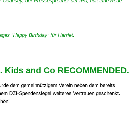
r Ocansey, der Pressesprecher der IPA, hält eine Rede.
ages "Happy Birthday" für Harriet.
ngel. Kids and Co RECOMMENDED.
urde dem gemeinnützigem Verein neben dem bereits
nem DZI-Spendensiegel weiteres Vertrauen geschenkt.
hön!